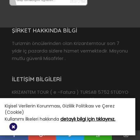
ŞIRKET HAKKINDA BILGI
Turizmin öncülerinden olan Krizantemtour son 7
yıldır iç pazarda sizlere hizmet vermektedir. Misyonu
mutlu güvenli Misafirler .
İLETIŞIM BILGILERI
KRİZANTEM TOUR ( e –Fatura ) TURSAB 5752 STÜDYO
TURİZM TAŞIMACILIK ve TİCARET A.Ş 19 Mayıs Mah.
Kişisel Verilerin Korunması, Gizlilik Politikası ve Çerez
Büyükdere Cad. No:20 Beytem Plaza Kat:1, D:1, 34363
(Cookie)
Şişli/İstanbul
Kullanımı İlkeleri hakkında
detaylı bilgi için tıklayınız.
TELEFON:
0 212 240 41 35 - +90 212 240 41
36