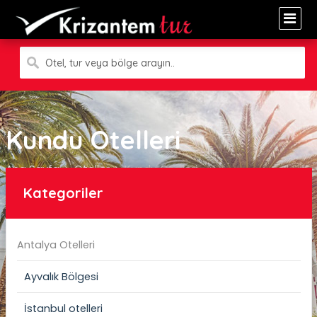
Otel, tur veya bölge arayın..
Kundu Otelleri
Ana Sayfa
Oteller
Kundu Otelleri
Kategoriler
Antalya Otelleri
Ayvalık Bölgesi
İstanbul otelleri