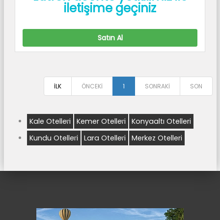
iletişime geçiniz
Satın Al
İLK
ÖNCEKİ
1
SONRAKİ
SON
Kale Otelleri
Kemer Otelleri
Konyaaltı Otelleri
Kundu Otelleri
Lara Otelleri
Merkez Otelleri