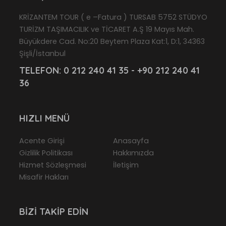
KRİZANTEM TOUR ( e –Fatura ) TURSAB 5752 STÜDYO
TURİZM TAŞIMACILIK ve TİCARET A.Ş 19 Mayıs Mah.
Büyükdere Cad. No:20 Beytem Plaza Kat:1, D:1, 34363
Şişli/İstanbul
TELEFON:
0 212 240 41 35 - +90 212 240 41
36
HIZLI MENÜ
Acente Girişi
Anasayfa
Gizlilik Politikası
Hakkımızda
Hizmet Sözleşmesi
İletişim
Misafir Hakları
BIZI TAKIP EDIN