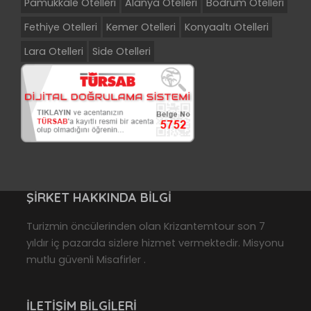
Pamukkale Otelleri
Alanya Otelleri
Bodrum Otelleri
Fethiye Otelleri
Kemer Otelleri
Konyaaltı Otelleri
Lara Otelleri
Side Otelleri
ŞIRKET HAKKINDA BILGI
Turizmin öncülerinden olan Krizantemtour son 7
yıldır iç pazarda sizlere hizmet vermektedir. Misyonu
mutlu güvenli Misafirler .
İLETIŞIM BILGILERI